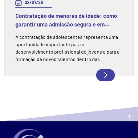
02/07/26
Contratação de menores de idade: como
garantir uma admissão segura e em
conformidade com a legislação
A contratação de adolescentes representa uma
oportunidade importante para o
desenvolvimento profissional de jovens e para a
formação de novos talentos dentro das
empresas. No entanto, esse processo exige
atenção às normas trabalhistas e às regras de
Saúde e Segurança do Trabalho (SST), garantindo
que a experiência aconteça de forma segura,
responsável e dentro da legislação.