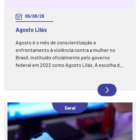
06/08/26
Agosto Lilás
Agosto é o mês de conscientização e
enfrentamento à violência contra a mulher no
Brasil, instituído oficialmente pelo governo
federal em 2022 como Agosto Lilás. A escolha do
mês não é aleatória, no dia 7 de agosto de 2006
foi sancionada a Lei Maria da Penha, considerada
um marco na proteção das mulheres contra a
violência doméstica e familiar. Em 2026, a lei
completa 20 anos.
Geral