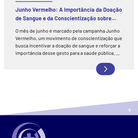
Junho Vermelho: A Importância da Doação
de Sangue e da Conscientização sobre
esse Gesto
O mês de junho é marcado pela campanha Junho
Vermelho, um movimento de conscientização que
busca incentivar a doação de sangue e reforçar a
importância desse gesto para a saúde pública. A
campanha chama atenção para a necessidade
constante de manter os estoques de sangue
abastecidos, especialmente durante períodos do
ano em que as doações costumam diminuir. Mais
do que uma ação solidária, doar sangue é uma
forma de contribuir diretamente para o
atendimento de pacientes em hospitais,
emergências, cirurgias e tratamentos contínuos.