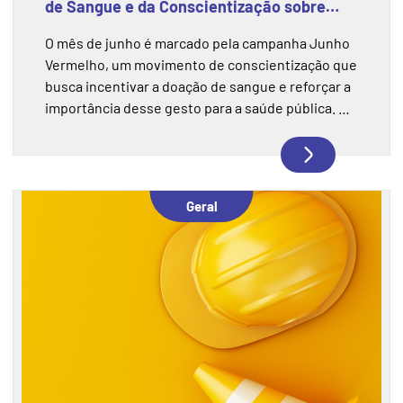
de Sangue e da Conscientização sobre
esse Gesto
O mês de junho é marcado pela campanha Junho
Vermelho, um movimento de conscientização que
busca incentivar a doação de sangue e reforçar a
importância desse gesto para a saúde pública. A
campanha chama atenção para a necessidade
constante de manter os estoques de sangue
abastecidos, especialmente durante períodos do
ano em que as doações costumam diminuir. Mais
Geral
do que uma ação solidária, doar sangue é uma
forma de contribuir diretamente para o
atendimento de pacientes em hospitais,
emergências, cirurgias e tratamentos contínuos.