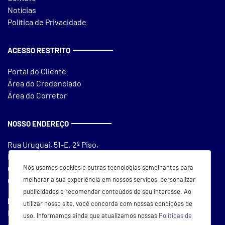
Notícias
Política de Privacidade
ACESSO RESTRITO
Portal do Cliente
Área do Credenciado
Área do Corretor
NOSSO ENDEREÇO
Rua Uruguai, 51-E, 2º Piso,
Edifício Michelangelo
Nós usamos cookies e outras tecnologias semelhantes para
Centro, Chapecó/SC
melhorar a sua experiência em nossos serviços, personalizar
CEP 89801-570
publicidades e recomendar conteúdos de seu interesse. Ao
Horário de Atendimento
utilizar nosso site, você concorda com nossas condições de
De seg a sex das 7:30 às 12:00
uso. Informamos ainda que atualizamos nossas
Políticas de
e das 13:00 às 18:00