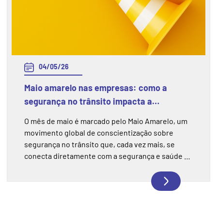
04/05/26
Maio amarelo nas empresas: como a
segurança no trânsito impacta a
segurança do trabalho
O mês de maio é marcado pelo Maio Amarelo, um
movimento global de conscientização sobre
segurança no trânsito que, cada vez mais, se
conecta diretamente com a segurança e saúde no
trabalho. Para muitas empresas, especialmente
aquelas que possuem frotas, motoristas ou
colaboradores que utilizam veículos no dia a dia,
os riscos no trânsito fazem parte da rotina
operacional. Nesse cenário, a......