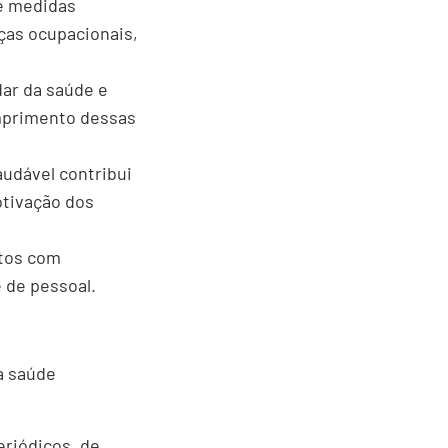
 e medidas
nças ocupacionais,
dar da saúde e
umprimento dessas
audável contribui
otivação dos
stos com
 de pessoal.
a saúde
riódicos, de