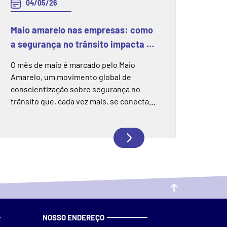
04/05/26
Maio amarelo nas empresas: como
a segurança no trânsito impacta a
segurança do trabalho
O mês de maio é marcado pelo Maio
Amarelo, um movimento global de
conscientização sobre segurança no
trânsito que, cada vez mais, se conecta
diretamente com a segurança e saúde no
trabalho. Para muitas empresas,
especialmente aquelas que possuem
frotas, motoristas ou colaboradores que
utilizam veículos no dia a dia, os riscos no
trânsito fazem parte da rotina
operacional. Nesse cenário, a......
NOSSO ENDEREÇO