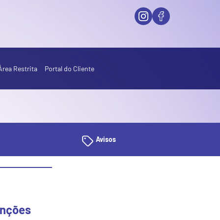
Área Restrita
Portal do Cliente
Avisos
unções