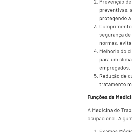
Prevenção de 
preventivas, 
protegendo a 
Cumprimento d
segurança de 
normas, evita
Melhoria do c
para um clima
empregados.
Redução de cu
tratamento mé
Funções da Medici
A Medicina do Trab
ocupacional. Algum
Exames Médico