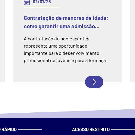
02/07/26
Contratação de menores de idade:
como garantir uma admissão
segura e em conformidade com a
A contratação de adolescentes
legislação
representa uma oportunidade
importante para o desenvolvimento
profissional de jovens e para a formação
de novos talentos dentro das empresas.
No entanto, esse processo exige
atenção às normas trabalhistas e às
regras de Saúde e Segurança do Trabalho
(SST), garantindo que a experiência
aconteça de forma segura, responsável e
dentro da legislação.
 RÁPIDO
ACESSO RESTRITO