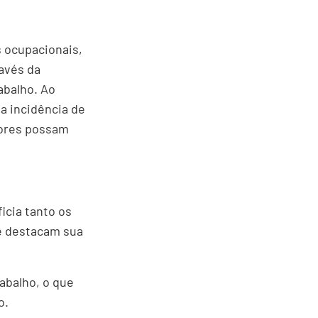
s ocupacionais,
avés da
abalho. Ao
a incidência de
dores possam
icia tanto os
e destacam sua
abalho, o que
o.