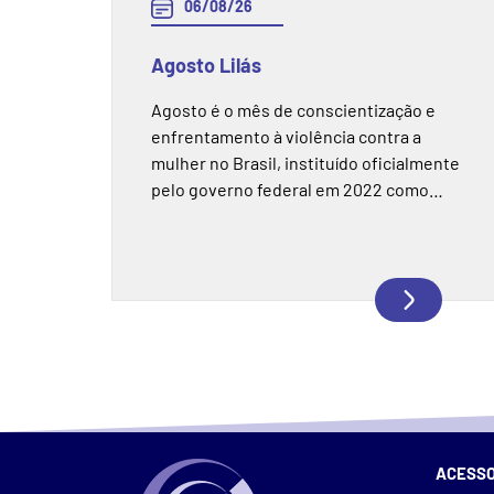
06/08/26
Agosto Lilás
Agosto é o mês de conscientização e
enfrentamento à violência contra a
mulher no Brasil, instituído oficialmente
pelo governo federal em 2022 como
Agosto Lilás. A escolha do mês não é
aleatória, no dia 7 de agosto de 2006 foi
sancionada a Lei Maria da Penha,
considerada um marco na proteção das
mulheres contra a violência doméstica e
familiar. Em 2026, a lei completa 20 anos.
ACESSO