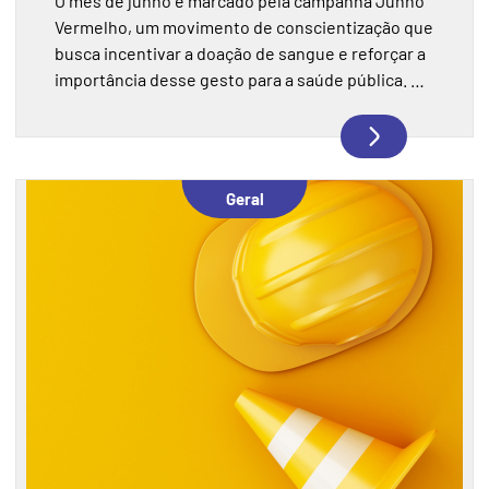
O mês de junho é marcado pela campanha Junho
Vermelho, um movimento de conscientização que
busca incentivar a doação de sangue e reforçar a
importância desse gesto para a saúde pública. A
campanha chama atenção para a necessidade
constante de manter os estoques de sangue
abastecidos, especialmente durante períodos do
ano em que as doações costumam diminuir. Mais
Geral
do que uma ação solidária, doar sangue é uma
forma de contribuir diretamente para o
atendimento de pacientes em hospitais,
emergências, cirurgias e tratamentos contínuos.