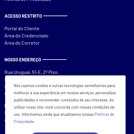
ACESSO RESTRITO
Portal do Cliente
Área do Credenciado
Área do Corretor
NOSSO ENDEREÇO
Rua Uruguai, 51-E, 2º Piso,
Edifício Michelangelo
Nós usamos cookies e outras tecnologias semelhantes para
Centro, Chapecó/SC
melhorar a sua experiência em nossos serviços, personalizar
CEP 89801-570
publicidades e recomendar conteúdos de seu interesse. Ao
Horário de Atendimento
utilizar nosso site, você concorda com nossas condições de
De seg a sex das 7:30 às 12:00
uso. Informamos ainda que atualizamos nossas
Políticas de
e das 13:00 às 18:00
Privacidade.