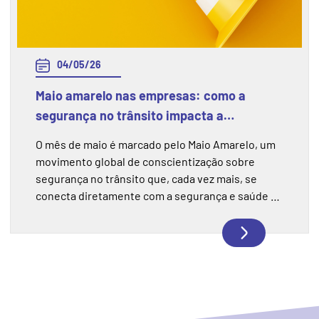
04/05/26
Maio amarelo nas empresas: como a
segurança no trânsito impacta a
segurança do trabalho
O mês de maio é marcado pelo Maio Amarelo, um
movimento global de conscientização sobre
segurança no trânsito que, cada vez mais, se
conecta diretamente com a segurança e saúde no
trabalho. Para muitas empresas, especialmente
aquelas que possuem frotas, motoristas ou
colaboradores que utilizam veículos no dia a dia,
os riscos no trânsito fazem parte da rotina
operacional. Nesse cenário, a......