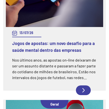
13/07/26
Jogos de apostas: um novo desafio para a
saúde mental dentro das empresas
Nos últimos anos, as apostas on-line deixaram de
ser um assunto distante e passaram a fazer parte
do cotidiano de milhões de brasileiros. Estão nos
intervalos dos jogos de futebol, nas redes
sociais, nas conversas entre colegas de trabalho.
E, cada vez mais, também estão entre os fatores
que afetam a saúde mental e o desempenho das
pessoas dentro das empresas.
Geral