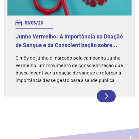
01/06/26
Junho Vermelho: A Importância da Doação
de Sangue e da Conscientização sobre
esse Gesto
O mês de junho é marcado pela campanha Junho
Vermelho, um movimento de conscientização que
busca incentivar a doação de sangue e reforçar a
importância desse gesto para a saúde pública. A
campanha chama atenção para a necessidade
constante de manter os estoques de sangue
abastecidos, especialmente durante períodos do
ano em que as doações costumam diminuir. Mais
do que uma ação solidária, doar sangue é uma
forma de contribuir diretamente para o
atendimento de pacientes em hospitais,