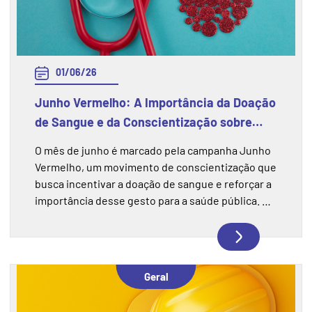
01/06/26
Junho Vermelho: A Importância da Doação
de Sangue e da Conscientização sobre
esse Gesto
O mês de junho é marcado pela campanha Junho
Vermelho, um movimento de conscientização que
busca incentivar a doação de sangue e reforçar a
importância desse gesto para a saúde pública. A
campanha chama atenção para a necessidade
constante de manter os estoques de sangue
abastecidos, especialmente durante períodos do
ano em que as doações costumam diminuir. Mais
Geral
do que uma ação solidária, doar sangue é uma
forma de contribuir diretamente para o