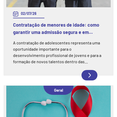
02/07/26
Contratação de menores de idade: como
garantir uma admissão segura e em
conformidade com a legislação
A contratação de adolescentes representa uma
oportunidade importante para o
desenvolvimento profissional de jovens e para a
formação de novos talentos dentro das
empresas. No entanto, esse processo exige
atenção às normas trabalhistas e às regras de
Saúde e Segurança do Trabalho (SST), garantindo
que a experiência aconteça de forma segura,
Geral
responsável e dentro da legislação.