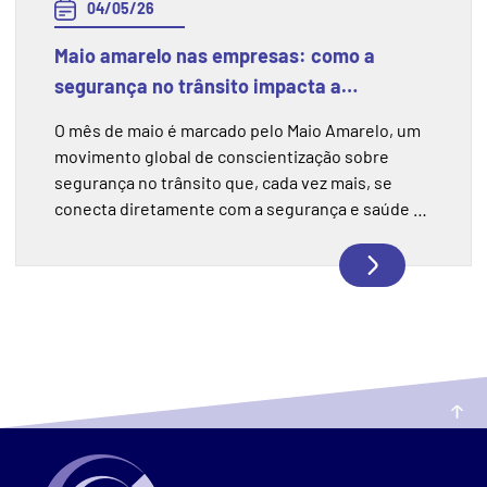
04/05/26
Maio amarelo nas empresas: como a
segurança no trânsito impacta a
segurança do trabalho
O mês de maio é marcado pelo Maio Amarelo, um
movimento global de conscientização sobre
segurança no trânsito que, cada vez mais, se
conecta diretamente com a segurança e saúde no
trabalho. Para muitas empresas, especialmente
aquelas que possuem frotas, motoristas ou
colaboradores que utilizam veículos no dia a dia,
os riscos no trânsito fazem parte da rotina
operacional. Nesse cenário, a......