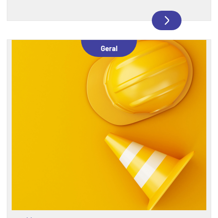
campanha chama atenção para a necessidade
constante de manter os estoques de sangue
abastecidos, especialmente durante períodos do
ano em que as doações costumam diminuir. Mais
Geral
do que uma ação solidária, doar sangue é uma
forma de contribuir diretamente para o
atendimento de pacientes em hospitais,
emergências, cirurgias e tratamentos contínuos.