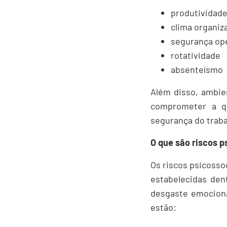
produtividad
clima organiz
segurança op
rotatividade
absenteísmo
Além disso, ambie
comprometer a qu
segurança do trab
O que são riscos p
Os riscos psicosso
estabelecidas den
desgaste emociona
estão: