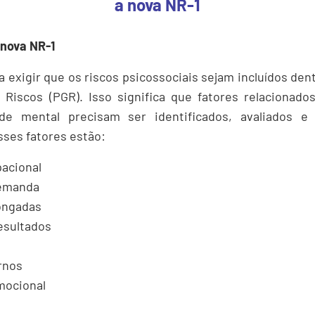
a nova NR-1
nova NR-1
a exigir que os riscos psicossociais sejam incluídos de
Riscos (PGR). Isso significa que fatores relacionado
de mental precisam ser identificados, avaliados e 
ses fatores estão:
acional
demanda
ongadas
esultados
ernos
mocional