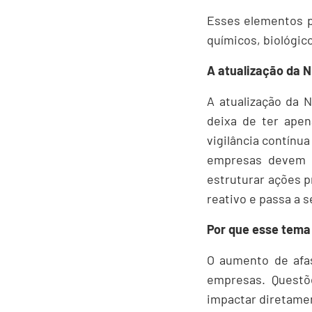
Esses elementos p
químicos, biológic
A atualização da N
A atualização da
deixa de ter ape
vigilância contínua
empresas devem a
estruturar ações p
reativo e passa a s
Por que esse tema
O aumento de afa
empresas. Questõ
impactar diretame