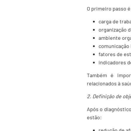
O primeiro passo é 
carga de trab
organização d
ambiente orga
comunicação 
fatores de es
indicadores 
Também é importa
relacionados à saú
2. Definição de ob
Após o diagnóstico
estão:
redução de a