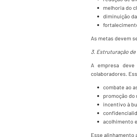
melhoria do c
diminuição d
fortaleciment
As metas devem ser
3. Estruturação de
A empresa deve f
colaboradores. Essa
combate ao a
promoção do r
incentivo à bu
confidenciali
acolhimento e
Esse alinhamento aj