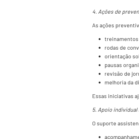
4. Ações de preve
As ações preventiv
treinamentos
rodas de con
orientação so
pausas organ
revisão de jo
melhoria da d
Essas iniciativas 
5. Apoio individua
O suporte assiste
acompanhamen